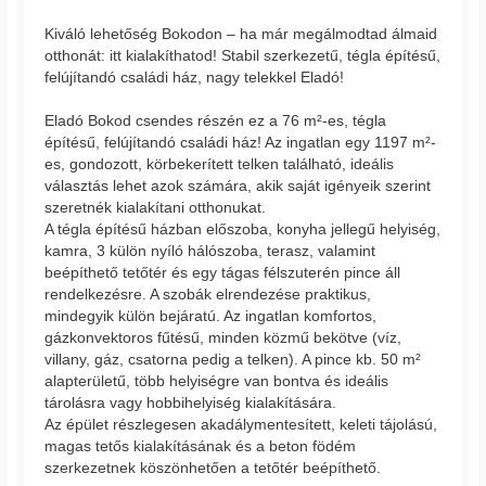
Kiváló lehetőség Bokodon – ha már megálmodtad álmaid
otthonát: itt kialakíthatod! Stabil szerkezetű, tégla építésű,
felújítandó családi ház, nagy telekkel Eladó!
Eladó Bokod csendes részén ez a 76 m²-es, tégla
építésű, felújítandó családi ház! Az ingatlan egy 1197 m²-
es, gondozott, körbekerített telken található, ideális
választás lehet azok számára, akik saját igényeik szerint
szeretnék kialakítani otthonukat.
A tégla építésű házban előszoba, konyha jellegű helyiség,
kamra, 3 külön nyíló hálószoba, terasz, valamint
beépíthető tetőtér és egy tágas félszuterén pince áll
rendelkezésre. A szobák elrendezése praktikus,
mindegyik külön bejáratú. Az ingatlan komfortos,
gázkonvektoros fűtésű, minden közmű bekötve (víz,
villany, gáz, csatorna pedig a telken). A pince kb. 50 m²
alapterületű, több helyiségre van bontva és ideális
tárolásra vagy hobbihelyiség kialakítására.
Az épület részlegesen akadálymentesített, keleti tájolású,
magas tetős kialakításának és a beton födém
szerkezetnek köszönhetően a tetőtér beépíthető.