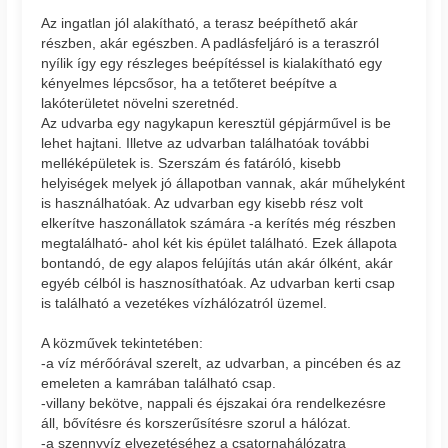
Az ingatlan jól alakítható, a terasz beépíthető akár
részben, akár egészben. A padlásfeljáró is a teraszról
nyílik így egy részleges beépítéssel is kialakítható egy
kényelmes lépcsősor, ha a tetőteret beépítve a
lakóterületet növelni szeretnéd.
Az udvarba egy nagykapun keresztül gépjárművel is be
lehet hajtani. Illetve az udvarban találhatóak további
melléképületek is. Szerszám és fatáróló, kisebb
helyiségek melyek jó állapotban vannak, akár műhelyként
is használhatóak. Az udvarban egy kisebb rész volt
elkerítve haszonállatok számára -a kerítés még részben
megtalálható- ahol két kis épület található. Ezek állapota
bontandó, de egy alapos felújítás után akár ólként, akár
egyéb célból is hasznosíthatóak. Az udvarban kerti csap
is található a vezetékes vízhálózatról üzemel.
A közművek tekintetében:
-a víz mérőórával szerelt, az udvarban, a pincében és az
emeleten a kamrában található csap.
-villany bekötve, nappali és éjszakai óra rendelkezésre
áll, bővítésre és korszerűsítésre szorul a hálózat.
-a szennyvíz elvezetéséhez a csatornahálózatra