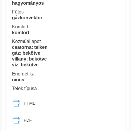
hagyományos
Fűtés
gázkonvektor
Komfort
komfort
Közműállapot
csatorna: telken
gáz: bekötve
villany: bekötve
víz: bekötve
Energetika
nincs
Telek típusa
HTML
PDF