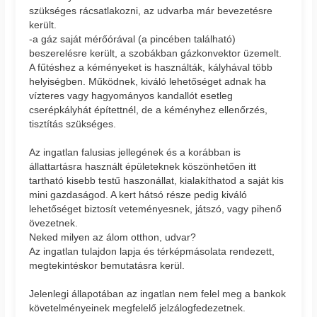
szükséges rácsatlakozni, az udvarba már bevezetésre
került.
-a gáz saját mérőórával (a pincében található)
beszerelésre került, a szobákban gázkonvektor üzemelt.
A fűtéshez a kéményeket is használták, kályhával több
helyiségben. Működnek, kiváló lehetőséget adnak ha
vízteres vagy hagyományos kandallót esetleg
cserépkályhát építettnél, de a kéményhez ellenőrzés,
tisztítás szükséges.
Az ingatlan falusias jellegének és a korábban is
állattartásra használt épületeknek köszönhetően itt
tartható kisebb testű haszonállat, kialakíthatod a saját kis
mini gazdaságod. A kert hátsó része pedig kiváló
lehetőséget biztosít veteményesnek, játszó, vagy pihenő
övezetnek.
Neked milyen az álom otthon, udvar?
Az ingatlan tulajdon lapja és térképmásolata rendezett,
megtekintéskor bemutatásra kerül.
Jelenlegi állapotában az ingatlan nem felel meg a bankok
követelményeinek megfelelő jelzálogfedezetnek.