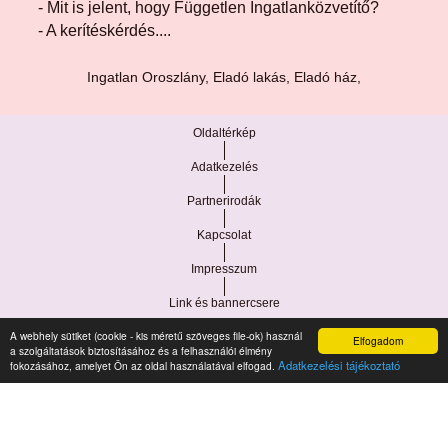
- Mit is jelent, hogy Független Ingatlanközvetítő?
- A kerítéskérdés....
Ingatlan Oroszlány, Eladó lakás, Eladó ház,
Oldaltérkép
Adatkezelés
Partnerirodák
Kapcsolat
Impresszum
Link és bannercsere
A webhely sütiket (cookie - kis méretű szöveges file-ok) használ
Elfogadom
Vár-Köz Kft. - Ingatlan nyilvántartó, ügyviteli és
a szolgáltatások biztosításához és a felhasználói élmény
Copyright © 2021.
Adatkezelési tájékoztató
fokozásához, amelyet Ön az oldal használatával elfogad.
adminisztrációs szoftver